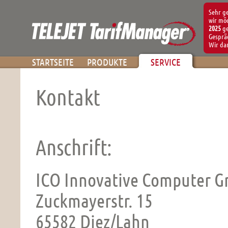
Sehr g
wir möc
2025
ge
Gespräc
Wir da
STARTSEITE
PRODUKTE
SERVICE
Kontakt
Anschrift:
ICO Innovative Computer 
Zuckmayerstr. 15
65582 Diez/Lahn